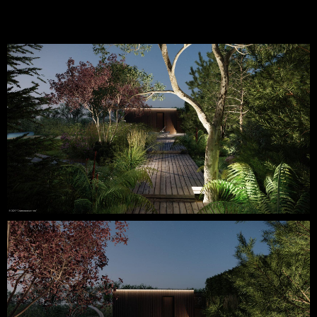
+7 (495) 183-45-95
ОБРАТНЫЙ ЗВОНОК
sadproduction-msk@yandex.ru
ОПЛАТА СЕРВИСА
Строящиеся и готовые объекты
Как мы работаем